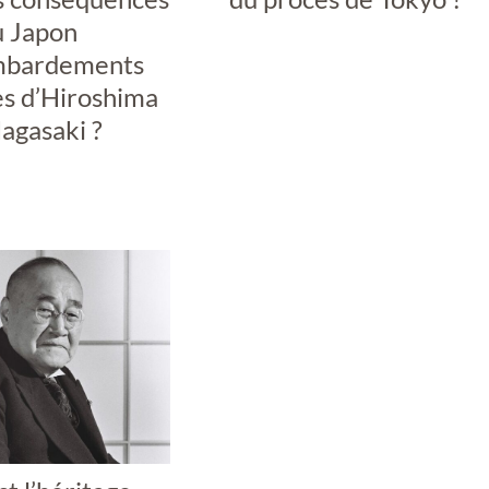
u Japon
mbardements
s d’Hiroshima
agasaki ?