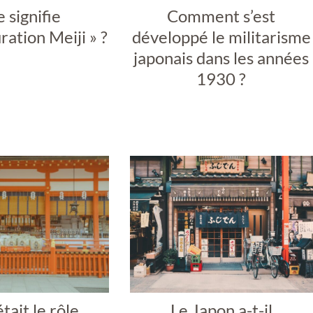
 signifie
Comment s’est
uration Meiji » ?
développé le militarisme
japonais dans les années
1930 ?
tait le rôle
Le Japon a-t-il