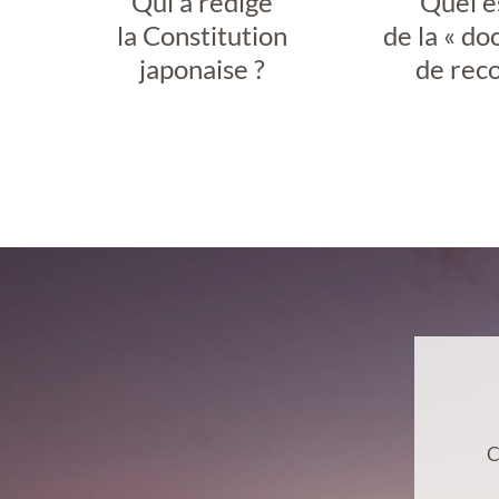
Qui a rédigé
Quel e
la Constitution
de la « do
japonaise ?
de reco
C