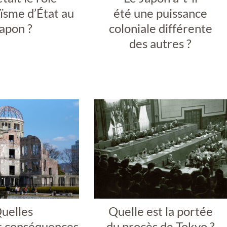
ïsme d’État au
été une puissance
apon ?
coloniale différente
des autres ?
uelles
Quelle est la portée
es conséquences
du procès de Tokyo ?