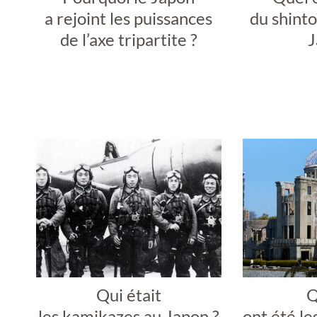
a rejoint les puissances
du shinto
de l’axe tripartite ?
J
Qui était
Q
les kamikazes au Japon ?
ont été l