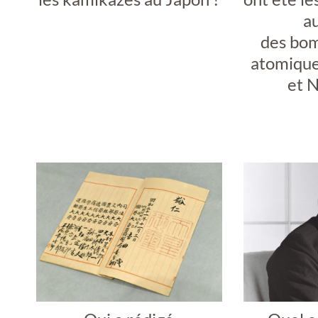
a
des bo
atomique
et N