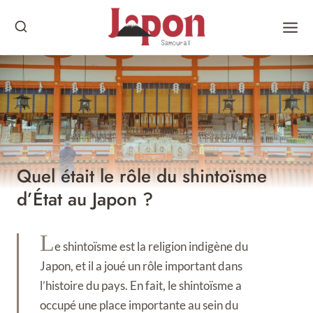
Skip
to
content
Quel était le rôle du shintoïsme
d’État au Japon ?
L
e shintoïsme est la religion indigène du
Japon, et il a joué un rôle important dans
l’histoire du pays. En fait, le shintoïsme a
occupé une place importante au sein du