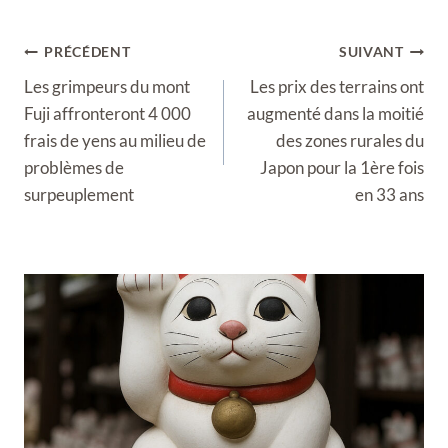
Navigation
PRÉCÉDENT
SUIVANT
de
Les grimpeurs du mont
Les prix des terrains ont
l’article
Fuji affronteront 4 000
augmenté dans la moitié
frais de yens au milieu de
des zones rurales du
problèmes de
Japon pour la 1ère fois
surpeuplement
en 33 ans