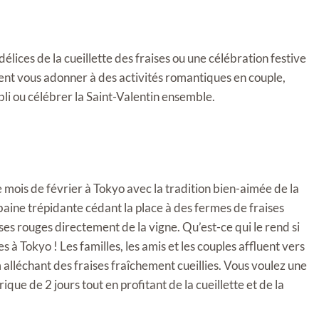
lices de la cueillette des fraises ou une célébration festive
ent vous adonner à des activités romantiques en couple,
li ou célébrer la Saint-Valentin ensemble.
mois de février à Tokyo avec la tradition bien-aimée de la
 urbaine trépidante cédant la place à des fermes de fraises
ses rouges directement de la vigne. Qu’est-ce qui le rend si
es à Tokyo ! Les familles, les amis et les couples affluent vers
m alléchant des fraises fraîchement cueillies. Vous voulez une
que de 2 jours tout en profitant de la cueillette et de la