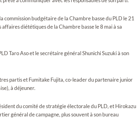
st prête à communiquer avec les responsables de son parti.
de la commission budgétaire de la Chambre basse du PLD le 21
 affaires diététiques de la Chambre basse le 8 mai à sa
PLD Taro Aso et le secrétaire général Shunichi Suzuki à son
es partis et Fumitake Fujita, co-leader du partenaire junior
se), à ​​déjeuner.
sident du comité de stratégie électorale du PLD, et Hirokazu
artier général de campagne, plus souvent à son bureau