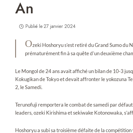
An
Publié le
27 janvier 2024
O
zeki Hoshoryu s’est retiré du Grand Sumo du No
prématurément fin à sa quête d’un deuxième cha
Le Mongol de 24 ans avait affiché un bilan de 10-3 jus
Kokugikan de Tokyo et devait affronter le yokozuna Terun
2, le Samedi.
Terunofuji remportera le combat de samedi par défaut e
leaders, ozeki Kirishima et sekiwake Kotonowaka, s’af
Hoshoryu a subi sa troisième défaite de la compétition