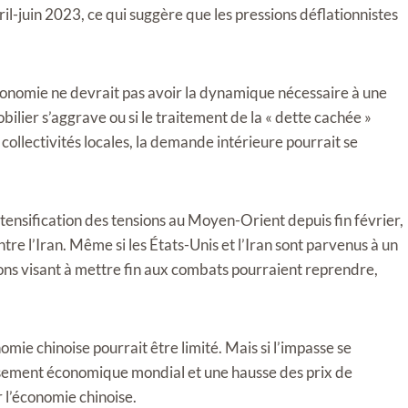
il-juin 2023, ce qui suggère que les pressions déflationnistes
conomie ne devrait pas avoir la dynamique nécessaire à une
lier s’aggrave ou si le traitement de la « dette cachée »
collectivités locales, la demande intérieure pourrait se
ntensification des tensions au Moyen-Orient depuis fin février,
re l’Iran. Même si les États-Unis et l’Iran sont parvenus à un
ions visant à mettre fin aux combats pourraient reprendre,
nomie chinoise pourrait être limité. Mais si l’impasse se
tissement économique mondial et une hausse des prix de
r l’économie chinoise.