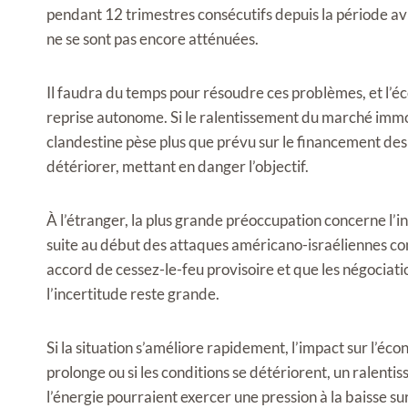
pendant 12 trimestres consécutifs depuis la période avr
ne se sont pas encore atténuées.
Il faudra du temps pour résoudre ces problèmes, et l’é
reprise autonome. Si le ralentissement du marché immobi
clandestine pèse plus que prévu sur le financement des 
détériorer, mettant en danger l’objectif.
À l’étranger, la plus grande préoccupation concerne l’i
suite au début des attaques américano-israéliennes cont
accord de cessez-le-feu provisoire et que les négociat
l’incertitude reste grande.
Si la situation s’améliore rapidement, l’impact sur l’éco
prolonge ou si les conditions se détériorent, un ralen
l’énergie pourraient exercer une pression à la baisse su