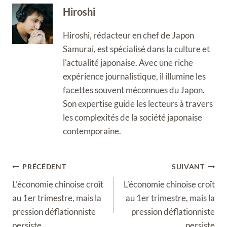
Hiroshi
Hiroshi, rédacteur en chef de Japon
Samurai, est spécialisé dans la culture et
l'actualité japonaise. Avec une riche
expérience journalistique, il illumine les
facettes souvent méconnues du Japon.
Son expertise guide les lecteurs à travers
les complexités de la société japonaise
contemporaine.
Navigation
PRÉCÉDENT
SUIVANT
de
L’économie chinoise croît
L’économie chinoise croît
l’article
au 1er trimestre, mais la
au 1er trimestre, mais la
pression déflationniste
pression déflationniste
persiste
persiste