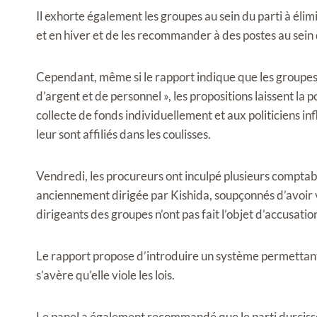
Il exhorte également les groupes au sein du parti à élim
et en hiver et de les recommander à des postes au sein
Cependant, même si le rapport indique que les groupes
d’argent et de personnel », les propositions laissent la
collecte de fonds individuellement et aux politiciens i
leur sont affiliés dans les coulisses.
Vendredi, les procureurs ont inculpé plusieurs comptabl
anciennement dirigée par Kishida, soupçonnés d’avoir vio
dirigeants des groupes n’ont pas fait l’objet d’accusati
Le rapport propose d’introduire un système permettant 
s’avère qu’elle viole les lois.
Le panel a également recommandé que le parti durcisse s