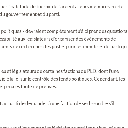
iner l’habitude de fournir de l’argent à leurs membres en été
 du gouvernement et du parti.
 politiques « devraient complètement s’éloigner des questions
 possibilité aux législateurs d’organiser des événements de
nfluents de rechercher des postes pour les membres du parti qui
es et législateurs de certaines factions du PLD, dont l’une
lé la loi sur le contrôle des fonds politiques. Cependant, les
ons pénales faute de preuves.
au parti de demander à une faction de se dissoudre s’il
es sanctions contre les législateurs arrêtés ou inculpés et a