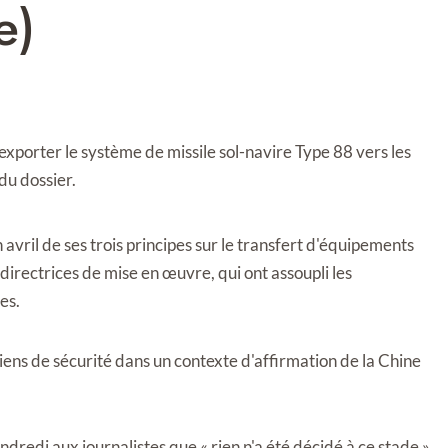
e)
porter le système de missile sol-navire Type 88 vers les
du dossier.
n avril de ses trois principes sur le transfert d'équipements
 directrices de mise en œuvre, qui ont assoupli les
es.
liens de sécurité dans un contexte d'affirmation de la Chine
dredi aux journalistes que « rien n'a été décidé à ce stade »