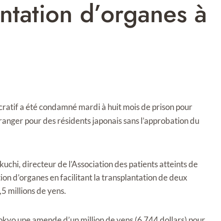
antation d’organes à
ucratif a été condamné mardi à huit mois de prison pour
tranger pour des résidents japonais sans l’approbation du
kuchi, directeur de l’Association des patients atteints de
ation d’organes en facilitant la transplantation de deux
,5 millions de yens.
 Tokyo une amende d’un million de yens (6 744 dollars) pour