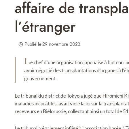
affaire de transpl
l’étranger
Publié le
29 novembre 2023
L
e chef d’une organisation japonaise à but non l
avoir négocié des transplantations d’organes à l’é
gouvernement.
Le tribunal du district de Tokyo a jugé que Hiromichi Ki
maladies incurables, avait violé la loi sur la transplant
receveurs en Biélorussie, collectant ainsi un total de 51
Le tribunal a également infligé à l’association basée à