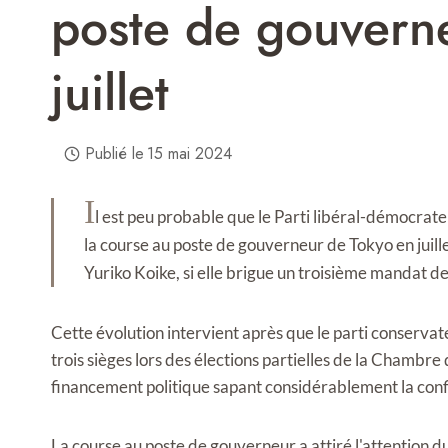
poste de gouvern
juillet
Publié le
15 mai 2024
I
l est peu probable que le Parti libéral-démocrat
la course au poste de gouverneur de Tokyo en juille
Yuriko Koike, si elle brigue un troisième mandat d
Cette évolution intervient après que le parti conservat
trois sièges lors des élections partielles de la Chambre
financement politique sapant considérablement la confi
La course au poste de gouverneur a attiré l'attention du