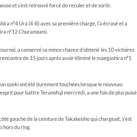
se et s'est retrouvé forcé de reculer et de sortir.
ra n°4 Ura (4-8) avec sa première charge, l'a écrasé et a
hira n°12 Churanoumi.
ournoi, a conservé sa mince chance d'obtenir les 10 victoires
rencontre de 15 jours après avoir éliminé le maegashira n°1
 un ozeki ont été durement touchées lorsque le nouveau
esprit pour battre Terunofuji mercredi, a une fois de plus puisé
côté gauche de la ceinture de Takakeisho qui chargeait, s'est
ki hors du ring.