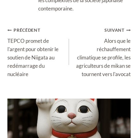
les complexités de la société japonaise
contemporaine.
Navigation
PRÉCÉDENT
SUIVANT
de
TEPCO promet de
Alors que le
l’article
l'argent pour obtenir le
réchauffement
soutien de Niigata au
climatique se profile, les
redémarrage du
agriculteurs de mikan se
nucléaire
tournent vers l'avocat