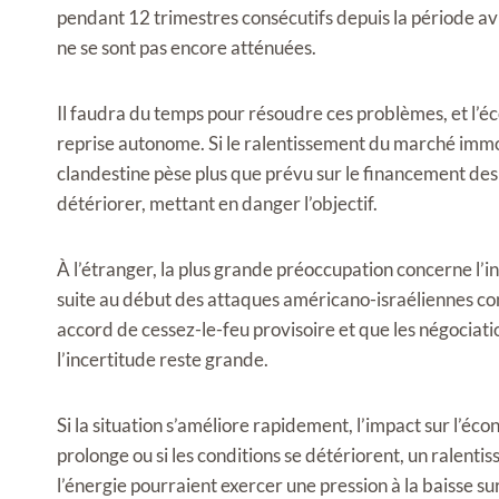
pendant 12 trimestres consécutifs depuis la période avr
ne se sont pas encore atténuées.
Il faudra du temps pour résoudre ces problèmes, et l’é
reprise autonome. Si le ralentissement du marché immobi
clandestine pèse plus que prévu sur le financement des 
détériorer, mettant en danger l’objectif.
À l’étranger, la plus grande préoccupation concerne l’i
suite au début des attaques américano-israéliennes cont
accord de cessez-le-feu provisoire et que les négociat
l’incertitude reste grande.
Si la situation s’améliore rapidement, l’impact sur l’éco
prolonge ou si les conditions se détériorent, un ralen
l’énergie pourraient exercer une pression à la baisse su