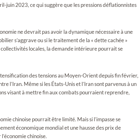
il-juin 2023, ce qui suggère que les pressions déflationnistes
conomie ne devrait pas avoir la dynamique nécessaire à une
lier s’aggrave ou si le traitement de la « dette cachée »
collectivités locales, la demande intérieure pourrait se
ntensification des tensions au Moyen-Orient depuis fin février,
re l’Iran. Même si les États-Unis et l’Iran sont parvenus à un
ions visant à mettre fin aux combats pourraient reprendre,
nomie chinoise pourrait être limité. Mais si l’impasse se
tissement économique mondial et une hausse des prix de
r l’économie chinoise.