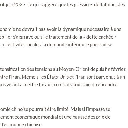
il-juin 2023, ce qui suggère que les pressions déflationnistes
conomie ne devrait pas avoir la dynamique nécessaire à une
lier s’aggrave ou si le traitement de la « dette cachée »
collectivités locales, la demande intérieure pourrait se
ntensification des tensions au Moyen-Orient depuis fin février,
re l’Iran. Même si les États-Unis et l’Iran sont parvenus à un
ions visant à mettre fin aux combats pourraient reprendre,
nomie chinoise pourrait être limité. Mais si l’impasse se
tissement économique mondial et une hausse des prix de
r l’économie chinoise.