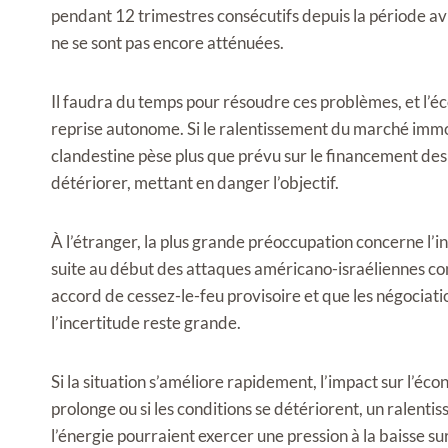
pendant 12 trimestres consécutifs depuis la période avr
ne se sont pas encore atténuées.
Il faudra du temps pour résoudre ces problèmes, et l’é
reprise autonome. Si le ralentissement du marché immobi
clandestine pèse plus que prévu sur le financement des 
détériorer, mettant en danger l’objectif.
À l’étranger, la plus grande préoccupation concerne l’i
suite au début des attaques américano-israéliennes cont
accord de cessez-le-feu provisoire et que les négociat
l’incertitude reste grande.
Si la situation s’améliore rapidement, l’impact sur l’éco
prolonge ou si les conditions se détériorent, un ralen
l’énergie pourraient exercer une pression à la baisse su