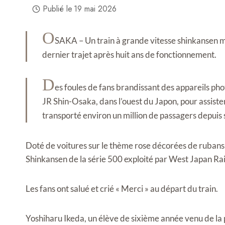
Publié le
19 mai 2026
O
SAKA – Un train à grande vitesse shinkansen m
dernier trajet après huit ans de fonctionnement.
D
es foules de fans brandissant des appareils pho
JR Shin-Osaka, dans l’ouest du Japon, pour assister 
transporté environ un million de passagers depuis
Doté de voitures sur le thème rose décorées de rubans et d
Shinkansen de la série 500 exploité par West Japan Rai
Les fans ont salué et crié « Merci » au départ du train.
Yoshiharu Ikeda, un élève de sixième année venu de la pr