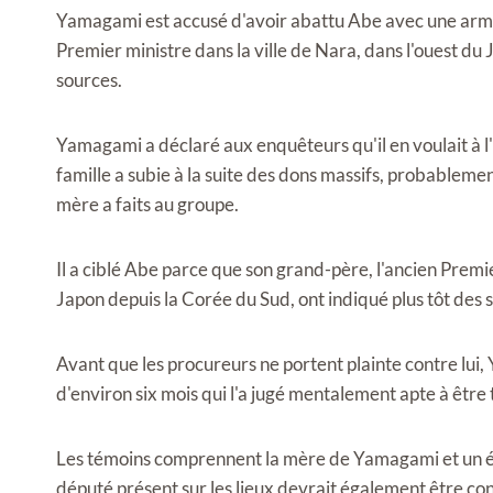
Yamagami est accusé d'avoir abattu Abe avec une arme à
Premier ministre dans la ville de Nara, dans l'ouest du J
sources.
Yamagami a déclaré aux enquêteurs qu'il en voulait à l'É
famille a subie à la suite des dons massifs, probableme
mère a faits au groupe.
Il a ciblé Abe parce que son grand-père, l'ancien Premi
Japon depuis la Corée du Sud, ont indiqué plus tôt des
Avant que les procureurs ne portent plainte contre lu
d'environ six mois qui l'a jugé mentalement apte à êtr
Les témoins comprennent la mère de Yamagami et un ér
député présent sur les lieux devrait également être 