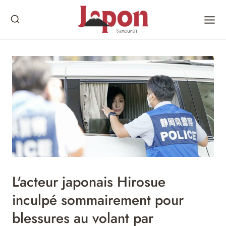
Skip
to
content
L'acteur japonais Hirosue
inculpé sommairement pour
blessures au volant par