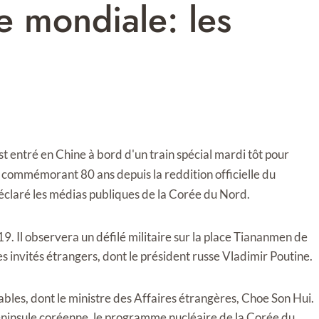
 mondiale: les
 entré en Chine à bord d'un train spécial mardi tôt pour
 commémorant 80 ans depuis la reddition officielle du
claré les médias publiques de la Corée du Nord.
019. Il observera un défilé militaire sur la place Tiananmen de
res invités étrangers, dont le président russe Vladimir Poutine.
les, dont le ministre des Affaires étrangères, Choe Son Hui.
 péninsule coréenne, le programme nucléaire de la Corée du