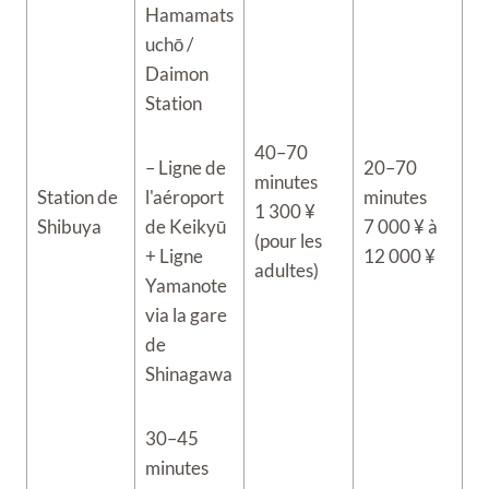
Hamamats
uchō /
Daimon
Station
40–70
– Ligne de
20–70
minutes
Station de
l'aéroport
minutes
1 300 ¥
Shibuya
de Keikyū
7 000 ¥ à
(pour les
+ Ligne
12 000 ¥
adultes)
Yamanote
via la gare
de
Shinagawa
30–45
minutes