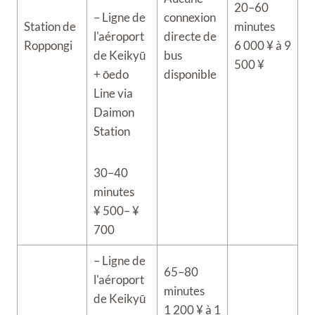
20–60
– Ligne de
connexion
Station de
minutes
l'aéroport
directe de
Roppongi
6 000 ¥ à 9
de Keikyū
bus
500 ¥
+ ōedo
disponible
Line via
Daimon
Station
30–40
minutes
¥ 500– ¥
700
– Ligne de
65–80
l'aéroport
minutes
de Keikyū
1 200 ¥ à 1