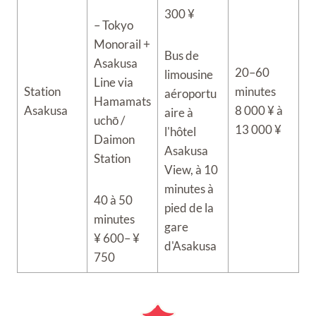
300 ¥
– Tokyo
Monorail +
Bus de
Asakusa
20–60
limousine
Line via
Station
minutes
aéroportu
Hamamats
Asakusa
8 000 ¥ à
aire à
uchō /
13 000 ¥
l'hôtel
Daimon
Asakusa
Station
View, à 10
minutes à
40 à 50
pied de la
minutes
gare
¥ 600– ¥
d'Asakusa
750