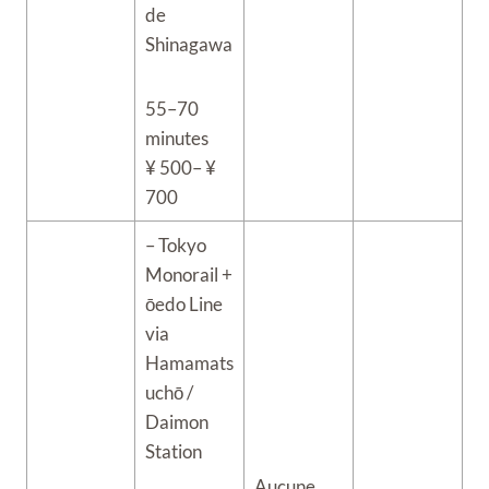
de
Shinagawa
55–70
minutes
¥ 500– ¥
700
– Tokyo
Monorail +
ōedo Line
via
Hamamats
uchō /
Daimon
Station
Aucune