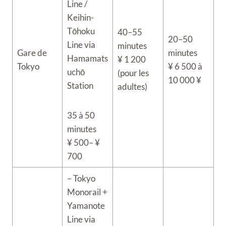
Line /
Keihin-
Tōhoku
40–55
20–50
Line via
minutes
Gare de
minutes
Hamamats
¥ 1 200
Tokyo
¥ 6 500 à
uchō
(pour les
10 000 ¥
Station
adultes)
35 à 50
minutes
¥ 500– ¥
700
– Tokyo
Monorail +
Yamanote
Line via