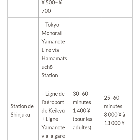
¥ 500– ¥
700
– Tokyo
Monorail +
Yamanote
Line via
Hamamats
uchō
Station
– Ligne de
30–60
25–60
l'aéroport
minutes
Station de
minutes
de Keikyū
1 400 ¥
Shinjuku
8 000 ¥ à
+ Ligne
(pour les
13 000 ¥
Yamanote
adultes)
via la gare