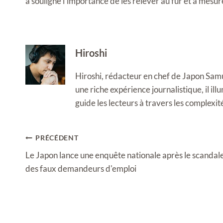
a souligné l'importance de les relever au fur et à mesur
Hiroshi
Hiroshi, rédacteur en chef de Japon Samura
une riche expérience journalistique, il i
guide les lecteurs à travers les complexi
Navigation
PRÉCÉDENT
de
Le Japon lance une enquête nationale après le scandal
l’article
des faux demandeurs d'emploi