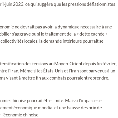
il-juin 2023, ce qui suggère que les pressions déflationnistes
conomie ne devrait pas avoir la dynamique nécessaire à une
lier s’aggrave ou si le traitement de la « dette cachée »
collectivités locales, la demande intérieure pourrait se
ntensification des tensions au Moyen-Orient depuis fin février,
re l’Iran. Même si les États-Unis et l’Iran sont parvenus à un
ions visant à mettre fin aux combats pourraient reprendre,
nomie chinoise pourrait être limité. Mais si l’impasse se
tissement économique mondial et une hausse des prix de
r l’économie chinoise.