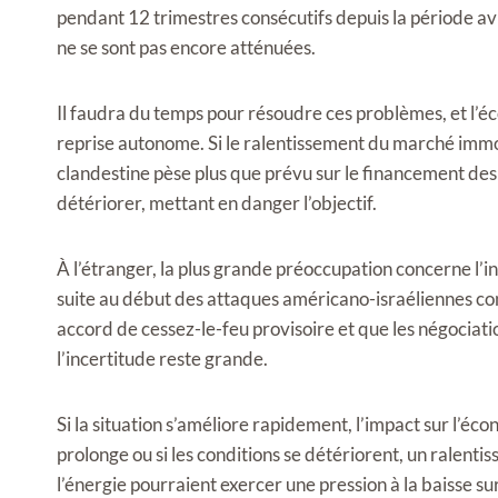
pendant 12 trimestres consécutifs depuis la période avr
ne se sont pas encore atténuées.
Il faudra du temps pour résoudre ces problèmes, et l’é
reprise autonome. Si le ralentissement du marché immobi
clandestine pèse plus que prévu sur le financement des 
détériorer, mettant en danger l’objectif.
À l’étranger, la plus grande préoccupation concerne l’i
suite au début des attaques américano-israéliennes cont
accord de cessez-le-feu provisoire et que les négociat
l’incertitude reste grande.
Si la situation s’améliore rapidement, l’impact sur l’éco
prolonge ou si les conditions se détériorent, un ralen
l’énergie pourraient exercer une pression à la baisse su