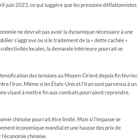
il-juin 2023, ce qui suggère que les pressions déflationnistes
conomie ne devrait pas avoir la dynamique nécessaire à une
lier s’aggrave ou si le traitement de la « dette cachée »
collectivités locales, la demande intérieure pourrait se
ntensification des tensions au Moyen-Orient depuis fin février,
re l’Iran. Même si les États-Unis et l’Iran sont parvenus à un
ions visant à mettre fin aux combats pourraient reprendre,
nomie chinoise pourrait être limité. Mais si l’impasse se
tissement économique mondial et une hausse des prix de
r l’économie chinoise.