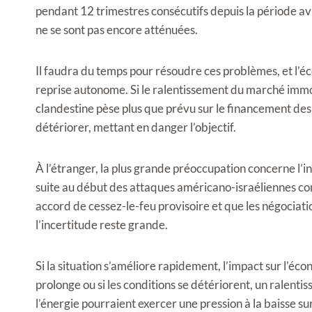
pendant 12 trimestres consécutifs depuis la période avr
ne se sont pas encore atténuées.
Il faudra du temps pour résoudre ces problèmes, et l’é
reprise autonome. Si le ralentissement du marché immobi
clandestine pèse plus que prévu sur le financement des 
détériorer, mettant en danger l’objectif.
À l’étranger, la plus grande préoccupation concerne l’i
suite au début des attaques américano-israéliennes cont
accord de cessez-le-feu provisoire et que les négociat
l’incertitude reste grande.
Si la situation s’améliore rapidement, l’impact sur l’éco
prolonge ou si les conditions se détériorent, un ralen
l’énergie pourraient exercer une pression à la baisse su