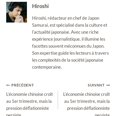
Hiroshi
Hiroshi, rédacteur en chef de Japon
Samurai, est spécialisé dans la culture et
l'actualité japonaise. Avec une riche
expérience journalistique, il illumine les
facettes souvent méconnues du Japon.
Son expertise guide les lecteurs à travers
les complexités de la société japonaise
contemporaine.
Navigation
PRÉCÉDENT
SUIVANT
de
L’économie chinoise croît
L’économie chinoise croît
l’article
au 1er trimestre, mais la
au 1er trimestre, mais la
pression déflationniste
pression déflationniste
persiste
persiste