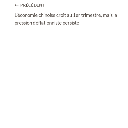
Navigation
PRÉCÉDENT
de
L’économie chinoise croît au 1er trimestre, mais la
l’article
pression déflationniste persiste