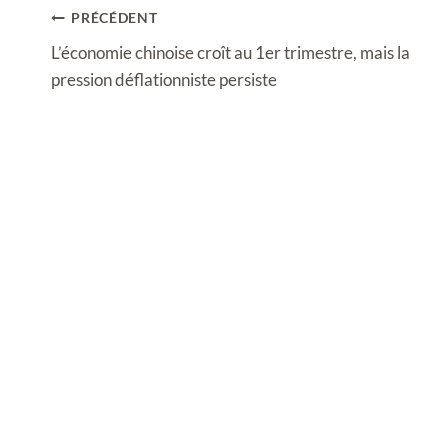
Navigation
PRÉCÉDENT
de
L’économie chinoise croît au 1er trimestre, mais la
l’article
pression déflationniste persiste