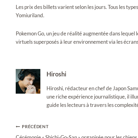
Les prix des billets varient selon les jours. Tous les typ
Yomiuriland.
Pokemon Go, un jeu de réalité augmentée dans lequel le
virtuels superposés à leur environnement via les écran
Hiroshi
Hiroshi, rédacteur en chef de Japon Samura
une riche expérience journalistique, il i
guide les lecteurs à travers les complexi
Navigation
PRÉCÉDENT
de
Cérémonie « Shichi-Go-San » organisée pour les chiens