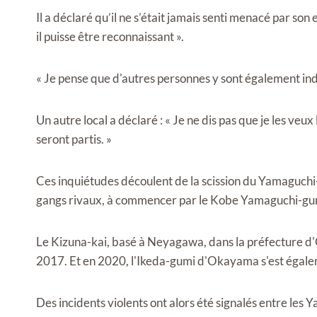
Il a déclaré qu’il ne s’était jamais senti menacé par son e
il puisse être reconnaissant ».
« Je pense que d'autres personnes y sont également indif
Un autre local a déclaré : « Je ne dis pas que je les veux
seront partis. »
Ces inquiétudes découlent de la scission du Yamaguchi-g
gangs rivaux, à commencer par le Kobe Yamaguchi-gumi
Le Kizuna-kai, basé à Neyagawa, dans la préfecture d
2017. Et en 2020, l'Ikeda-gumi d'Okayama s'est éga
Des incidents violents ont alors été signalés entre les 