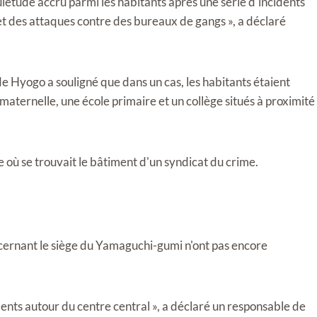
iétude accru parmi les habitants après une série d'incidents
 et des attaques contre des bureaux de gangs », a déclaré
e Hyogo a souligné que dans un cas, les habitants étaient
aternelle, une école primaire et un collège situés à proximité
 où se trouvait le bâtiment d'un syndicat du crime.
ncernant le siège du Yamaguchi-gumi n'ont pas encore
lents autour du centre central », a déclaré un responsable de