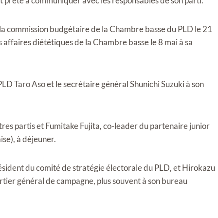
st prête à communiquer avec les responsables de son parti.
de la commission budgétaire de la Chambre basse du PLD le 21
 affaires diététiques de la Chambre basse le 8 mai à sa
PLD Taro Aso et le secrétaire général Shunichi Suzuki à son
es partis et Fumitake Fujita, co-leader du partenaire junior
se), à ​​déjeuner.
sident du comité de stratégie électorale du PLD, et Hirokazu
artier général de campagne, plus souvent à son bureau