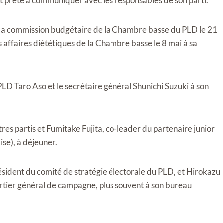
st prête à communiquer avec les responsables de son parti.
de la commission budgétaire de la Chambre basse du PLD le 21
 affaires diététiques de la Chambre basse le 8 mai à sa
PLD Taro Aso et le secrétaire général Shunichi Suzuki à son
es partis et Fumitake Fujita, co-leader du partenaire junior
se), à ​​déjeuner.
sident du comité de stratégie électorale du PLD, et Hirokazu
artier général de campagne, plus souvent à son bureau