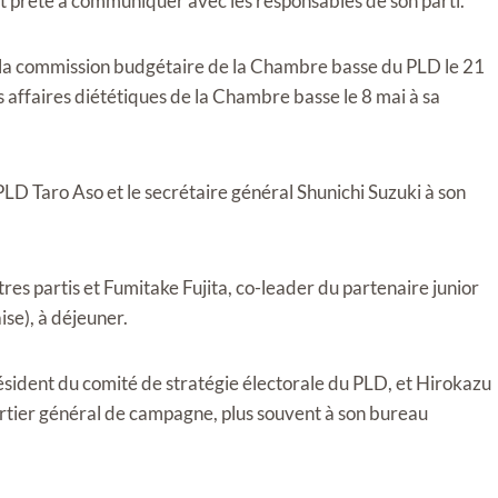
st prête à communiquer avec les responsables de son parti.
de la commission budgétaire de la Chambre basse du PLD le 21
 affaires diététiques de la Chambre basse le 8 mai à sa
PLD Taro Aso et le secrétaire général Shunichi Suzuki à son
es partis et Fumitake Fujita, co-leader du partenaire junior
se), à ​​déjeuner.
sident du comité de stratégie électorale du PLD, et Hirokazu
artier général de campagne, plus souvent à son bureau