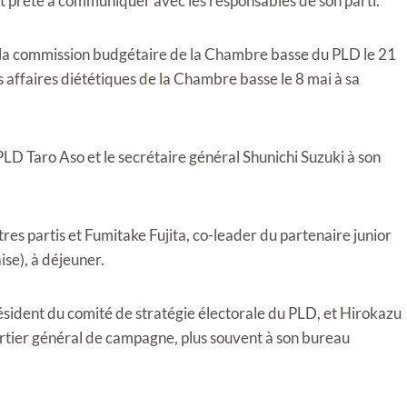
st prête à communiquer avec les responsables de son parti.
de la commission budgétaire de la Chambre basse du PLD le 21
 affaires diététiques de la Chambre basse le 8 mai à sa
PLD Taro Aso et le secrétaire général Shunichi Suzuki à son
es partis et Fumitake Fujita, co-leader du partenaire junior
se), à ​​déjeuner.
sident du comité de stratégie électorale du PLD, et Hirokazu
artier général de campagne, plus souvent à son bureau