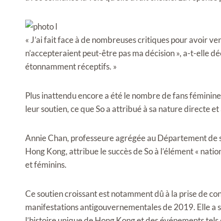
« J’ai fait face à de nombreuses critiques pour avoir ve
n’accepteraient peut-être pas ma décision », a-t-elle décl
étonnamment réceptifs. »
Plus inattendu encore a été le nombre de fans féminines 
leur soutien, ce que So a attribué à sa nature directe et
Annie Chan, professeure agrégée au Département de soc
Hong Kong, attribue le succès de So à l’élément « nation
et féminins.
Ce soutien croissant est notamment dû à la prise de co
manifestations antigouvernementales de 2019. Elle a s
l’histoire unique de Hong Kong et des événements tels