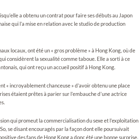
uisqu’elle a obtenu un contrat pour faire ses débuts au Japon
aise qui l’a mise en relation avec le studio de production
rnaux locaux, ont été un « gros problème » à Hong Kong, où de
ui considèrent la sexualité comme taboue. Elle a sorti à ce
cantonais, qui ont reçu un accueil positif à Hong Kong.
 sent « incroyablement chanceuse » d’avoir obtenu une place
rises étaient prêtes à parier sur l’embauche d’une actrice
es.
sion qui promeut la commercialisation du sexe et l’exploitation
o, se disant encouragés par la façon dont elle poursuivait
e positive des fans de Hong Kong a donc été une bonne surprise.