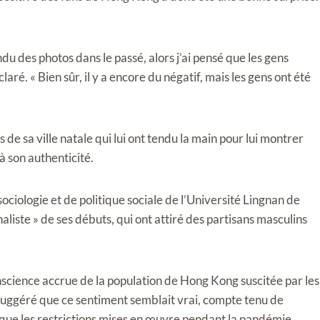
ndu des photos dans le passé, alors j’ai pensé que les gens
aré. « Bien sûr, il y a encore du négatif, mais les gens ont été
de sa ville natale qui lui ont tendu la main pour lui montrer
 à son authenticité.
iologie et de politique sociale de l’Université Lingnan de
aliste » de ses débuts, qui ont attiré des partisans masculins
nscience accrue de la population de Hong Kong suscitée par les
uggéré que ce sentiment semblait vrai, compte tenu de
 que les restrictions mises en œuvre pendant la pandémie.