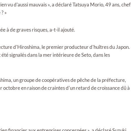
 rien vu d'aussi mauvais », a déclaré Tatsuya Morio, 49 ans, chef
 ? »
e à de graves risques, a-t-il ajouté.
fecture d'Hiroshima, le premier producteur d'huîtres du Japon.
té signalés dans la mer intérieure de Seto, dans les
shima, un groupe de coopératives de pêche de la préfecture,
er octobre en raison de craintes d'un retard de croissance dû à
tien financier aux entreprises concernées », a déclaré Suzuki,