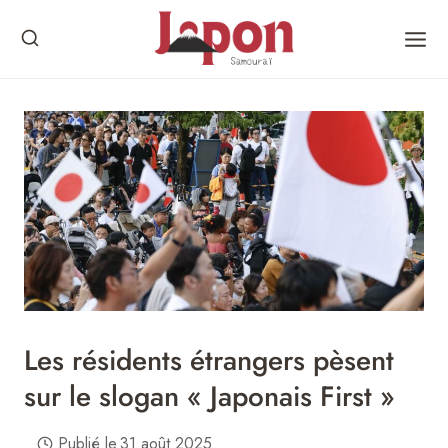
Skip
to
content
Les résidents étrangers pèsent
sur le slogan « Japonais First »
Publié le
31 août 2025