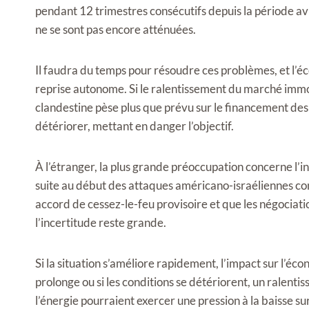
pendant 12 trimestres consécutifs depuis la période avr
ne se sont pas encore atténuées.
Il faudra du temps pour résoudre ces problèmes, et l’é
reprise autonome. Si le ralentissement du marché immobi
clandestine pèse plus que prévu sur le financement des 
détériorer, mettant en danger l’objectif.
À l’étranger, la plus grande préoccupation concerne l’i
suite au début des attaques américano-israéliennes cont
accord de cessez-le-feu provisoire et que les négociat
l’incertitude reste grande.
Si la situation s’améliore rapidement, l’impact sur l’éco
prolonge ou si les conditions se détériorent, un ralen
l’énergie pourraient exercer une pression à la baisse su