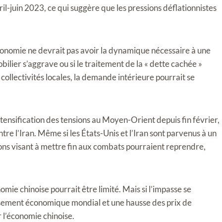
il-juin 2023, ce qui suggère que les pressions déflationnistes
conomie ne devrait pas avoir la dynamique nécessaire à une
lier s’aggrave ou si le traitement de la « dette cachée »
collectivités locales, la demande intérieure pourrait se
ntensification des tensions au Moyen-Orient depuis fin février,
re l’Iran. Même si les États-Unis et l’Iran sont parvenus à un
ions visant à mettre fin aux combats pourraient reprendre,
nomie chinoise pourrait être limité. Mais si l’impasse se
tissement économique mondial et une hausse des prix de
r l’économie chinoise.