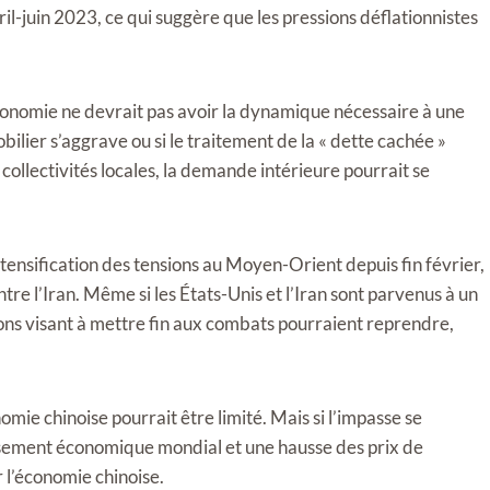
il-juin 2023, ce qui suggère que les pressions déflationnistes
conomie ne devrait pas avoir la dynamique nécessaire à une
lier s’aggrave ou si le traitement de la « dette cachée »
collectivités locales, la demande intérieure pourrait se
ntensification des tensions au Moyen-Orient depuis fin février,
re l’Iran. Même si les États-Unis et l’Iran sont parvenus à un
ions visant à mettre fin aux combats pourraient reprendre,
nomie chinoise pourrait être limité. Mais si l’impasse se
tissement économique mondial et une hausse des prix de
r l’économie chinoise.