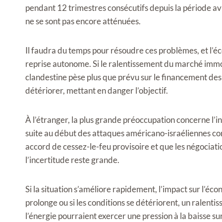
pendant 12 trimestres consécutifs depuis la période avr
ne se sont pas encore atténuées.
Il faudra du temps pour résoudre ces problèmes, et l’é
reprise autonome. Si le ralentissement du marché immobi
clandestine pèse plus que prévu sur le financement des 
détériorer, mettant en danger l’objectif.
À l’étranger, la plus grande préoccupation concerne l’i
suite au début des attaques américano-israéliennes cont
accord de cessez-le-feu provisoire et que les négociat
l’incertitude reste grande.
Si la situation s’améliore rapidement, l’impact sur l’éco
prolonge ou si les conditions se détériorent, un ralen
l’énergie pourraient exercer une pression à la baisse su