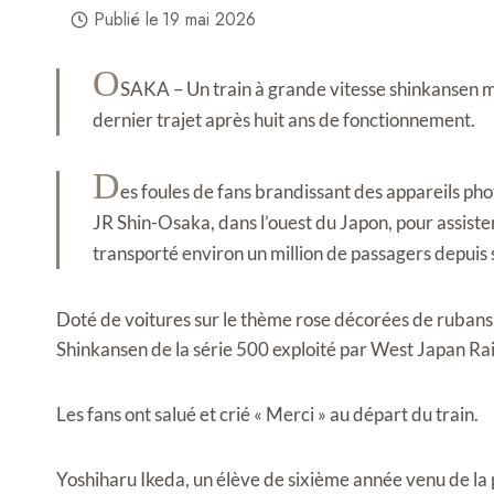
Publié le
19 mai 2026
O
SAKA – Un train à grande vitesse shinkansen m
dernier trajet après huit ans de fonctionnement.
D
es foules de fans brandissant des appareils pho
JR Shin-Osaka, dans l’ouest du Japon, pour assister 
transporté environ un million de passagers depuis
Doté de voitures sur le thème rose décorées de rubans et d
Shinkansen de la série 500 exploité par West Japan Rai
Les fans ont salué et crié « Merci » au départ du train.
Yoshiharu Ikeda, un élève de sixième année venu de la pr