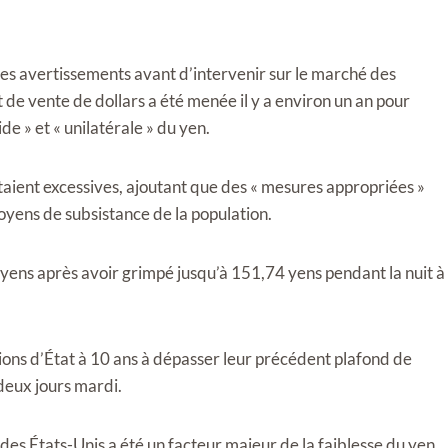
es avertissements avant d’intervenir sur le marché des
de vente de dollars a été menée il y a environ un an pour
de » et « unilatérale » du yen.
taient excessives, ajoutant que des « mesures appropriées »
moyens de subsistance de la population.
 yens après avoir grimpé jusqu’à 151,74 yens pendant la nuit à
ions d’État à 10 ans à dépasser leur précédent plafond de
deux jours mardi.
 des États-Unis a été un facteur majeur de la faiblesse du yen.