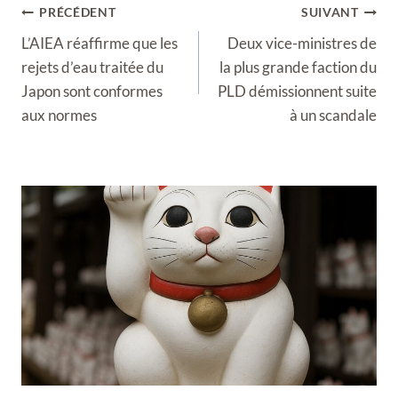
Navigation
PRÉCÉDENT
SUIVANT
de
L’AIEA réaffirme que les
Deux vice-ministres de
l’article
rejets d’eau traitée du
la plus grande faction du
Japon sont conformes
PLD démissionnent suite
aux normes
à un scandale