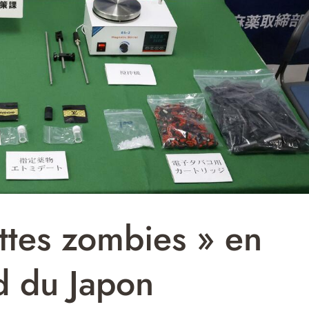
ettes zombies » en
d du Japon