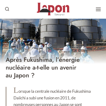
Skip
to
content
Après Fukushima, l’énergie
nucléaire a-t-elle un avenir
au Japon ?
L
orsque la centrale nucléaire de Fukushima
Daiichi a subi une fusion en 2011, de
nombreuses personnes au Japon se sont