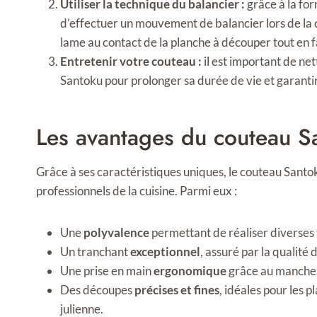
Utiliser la technique du balancier :
grâce à la fo
d’effectuer un mouvement de balancier lors de la c
lame au contact de la planche à découper tout en fai
Entretenir votre couteau :
il est important de ne
Santoku pour prolonger sa durée de vie et garant
Les avantages du couteau S
Grâce à ses caractéristiques uniques, le couteau San
professionnels de la cuisine. Parmi eux :
Une
polyvalence
permettant de réaliser diverses 
Un tranchant
exceptionnel
, assuré par la qualité 
Une prise en main
ergonomique
grâce au manche ad
Des découpes
précises et fines
, idéales pour les p
julienne.