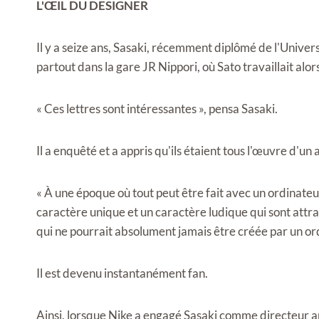
L'ŒIL DU DESIGNER
Il y a seize ans, Sasaki, récemment diplômé de l'Unive
partout dans la gare JR Nippori, où Sato travaillait alor
« Ces lettres sont intéressantes », pensa Sasaki.
Il a enquêté et a appris qu'ils étaient tous l'œuvre d'un 
« À une époque où tout peut être fait avec un ordinateur
caractère unique et un caractère ludique qui sont attray
qui ne pourrait absolument jamais être créée par un or
Il est devenu instantanément fan.
Ainsi, lorsque Nike a engagé Sasaki comme directeur ar