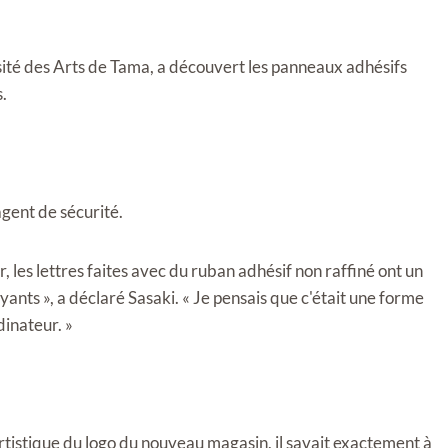
rsité des Arts de Tama, a découvert les panneaux adhésifs
s.
agent de sécurité.
, les lettres faites avec du ruban adhésif non raffiné ont un
ants », a déclaré Sasaki. « Je pensais que c'était une forme
dinateur. »
tistique du logo du nouveau magasin, il savait exactement à