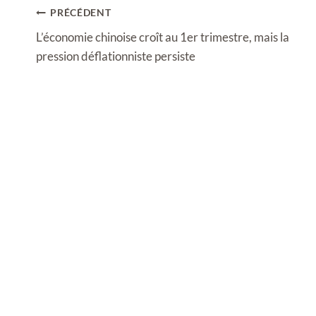
Navigation
PRÉCÉDENT
de
L’économie chinoise croît au 1er trimestre, mais la
l’article
pression déflationniste persiste