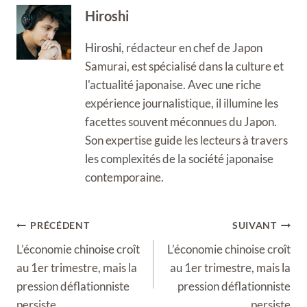
Hiroshi
Hiroshi, rédacteur en chef de Japon
Samurai, est spécialisé dans la culture et
l'actualité japonaise. Avec une riche
expérience journalistique, il illumine les
facettes souvent méconnues du Japon.
Son expertise guide les lecteurs à travers
les complexités de la société japonaise
contemporaine.
Navigation
PRÉCÉDENT
SUIVANT
de
L’économie chinoise croît
L’économie chinoise croît
l’article
au 1er trimestre, mais la
au 1er trimestre, mais la
pression déflationniste
pression déflationniste
persiste
persiste