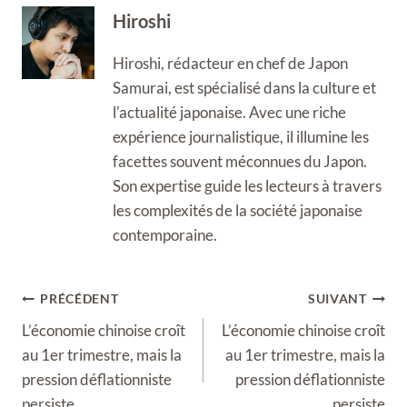
Hiroshi
Hiroshi, rédacteur en chef de Japon
Samurai, est spécialisé dans la culture et
l'actualité japonaise. Avec une riche
expérience journalistique, il illumine les
facettes souvent méconnues du Japon.
Son expertise guide les lecteurs à travers
les complexités de la société japonaise
contemporaine.
Navigation
PRÉCÉDENT
SUIVANT
de
L’économie chinoise croît
L’économie chinoise croît
l’article
au 1er trimestre, mais la
au 1er trimestre, mais la
pression déflationniste
pression déflationniste
persiste
persiste