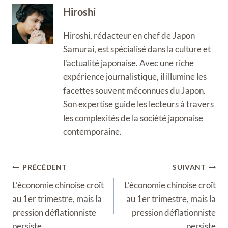
Hiroshi
Hiroshi, rédacteur en chef de Japon
Samurai, est spécialisé dans la culture et
l'actualité japonaise. Avec une riche
expérience journalistique, il illumine les
facettes souvent méconnues du Japon.
Son expertise guide les lecteurs à travers
les complexités de la société japonaise
contemporaine.
Navigation
PRÉCÉDENT
SUIVANT
de
L’économie chinoise croît
L’économie chinoise croît
l’article
au 1er trimestre, mais la
au 1er trimestre, mais la
pression déflationniste
pression déflationniste
persiste
persiste