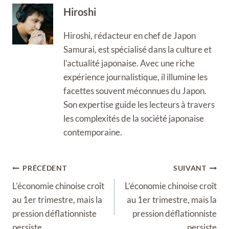
Hiroshi
Hiroshi, rédacteur en chef de Japon
Samurai, est spécialisé dans la culture et
l'actualité japonaise. Avec une riche
expérience journalistique, il illumine les
facettes souvent méconnues du Japon.
Son expertise guide les lecteurs à travers
les complexités de la société japonaise
contemporaine.
Navigation
PRÉCÉDENT
SUIVANT
de
L’économie chinoise croît
L’économie chinoise croît
l’article
au 1er trimestre, mais la
au 1er trimestre, mais la
pression déflationniste
pression déflationniste
persiste
persiste